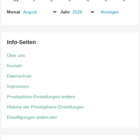
2026
2026
2026
2026
2026
2026
2026
August
September
September
September
September
September
Septe
Monat
Jahr
2026
2026
2026
2026
2026
2026
2026
Info-Seiten
Über uns
Kontakt
Datenschutz
Impressum
Privatsphäre-Einstellungen ändern
Historie der Privatsphäre-Einstellungen
Einwilligungen widerrufen