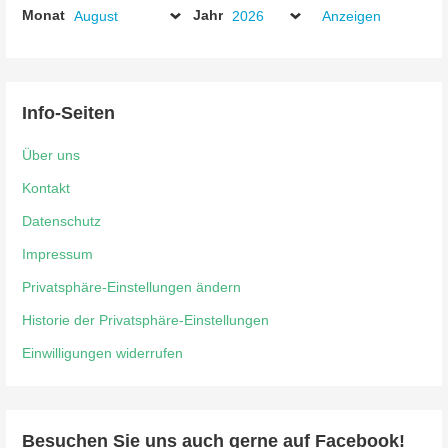
2026
2026
2026
2026
2026
2026
2026
August
September
September
September
September
September
Septe
Monat
Jahr
2026
2026
2026
2026
2026
2026
2026
Info-Seiten
Über uns
Kontakt
Datenschutz
Impressum
Privatsphäre-Einstellungen ändern
Historie der Privatsphäre-Einstellungen
Einwilligungen widerrufen
Besuchen Sie uns auch gerne auf Facebook!