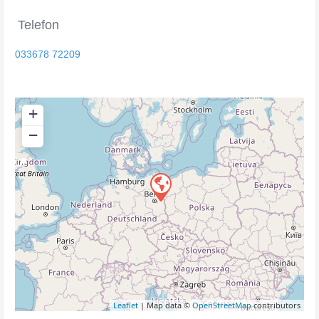
Telefon
033678 72209
+
−
Leaflet
| Map data ©
OpenStreetMap
contributors