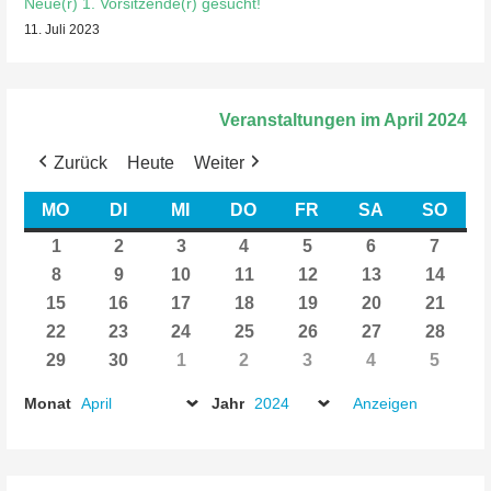
Neue(r) 1. Vorsitzende(r) gesucht!
11. Juli 2023
Veranstaltungen im April 2024
Zurück
Heute
Weiter
MO
MONTAG
DI
DIENSTAG
MI
MITTWOCH
DO
DONNERSTAG
FR
FREITAG
SA
SAMSTAG
SO
SON
1
1.
2
2.
3
3.
4
4.
5
5.
6
6.
7
7.
April
April
April
April
April
April
April
8
8.
9
9.
10
10.
11
11.
12
12.
13
13.
14
14.
2024
2024
2024
2024
2024
2024
2024
April
April
April
April
April
April
April
15
15.
16
16.
17
17.
18
18.
19
19.
20
20.
21
21.
2024
2024
2024
2024
2024
2024
2024
April
April
April
April
April
April
April
22
22.
23
23.
24
24.
25
25.
26
26.
27
27.
28
28.
2024
2024
2024
2024
2024
2024
2024
April
April
April
April
April
April
April
29
29.
30
30.
1
1.
2
2.
3
3.
4
4.
5
5.
2024
2024
2024
2024
2024
2024
2024
April
April
Mai
Mai
Mai
Mai
Mai
Monat
Jahr
2024
2024
2024
2024
2024
2024
2024