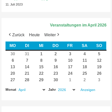
11. Juli 2023
Veranstaltungen im April 2026
Zurück
Heute
Weiter
MO
MONTAG
DI
DIENSTAG
MI
MITTWOCH
DO
DONNERSTAG
FR
FREITAG
SA
SAMSTAG
SO
SON
30
30.
31
31.
1
1.
2
2.
3
3.
4
4.
5
5.
März
März
April
April
April
April
April
6
6.
7
7.
8
8.
9
9.
10
10.
11
11.
12
12.
2026
2026
2026
2026
2026
2026
2026
April
April
April
April
April
April
April
13
13.
14
14.
15
15.
16
16.
17
17.
18
18.
19
19.
2026
2026
2026
2026
2026
2026
2026
April
April
April
April
April
April
April
20
20.
21
21.
22
22.
23
23.
24
24.
25
25.
26
26.
2026
2026
2026
2026
2026
2026
2026
April
April
April
April
April
April
April
27
27.
28
28.
29
29.
30
30.
1
1.
2
2.
3
3.
2026
2026
2026
2026
2026
2026
2026
April
April
April
April
Mai
Mai
Mai
Monat
Jahr
2026
2026
2026
2026
2026
2026
2026